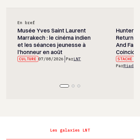
En bref
Musée Yves Saint Laurent
Hunter x 
Marrakech : le cinéma indien
Returned
et les séances jeunesse à
And Fans 
l’honneur en août
Coincide
CULTURE
07/08/2026
Par
LNT
STACHE
07
Par
Riad E
Les galaxies LNT