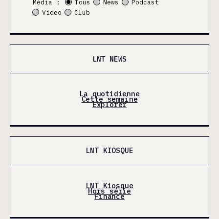
Média :
Tous
News
Podcast
Video
Club
LNT NEWS
La quotidienne
Cette semaine
Explorer
LNT KIOSQUE
LNT Kiosque
Hors série
Finance