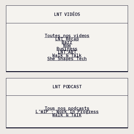
LNT VIDÉOS
Toutes nos videos
LNT Récap
Bazz
Now
Business
LNT'ART
Walk & Talk
She Shapes Tech
LNT PODCAST
Tous nos podcasts
L'WIP - Work In Progress
Walk & Talk