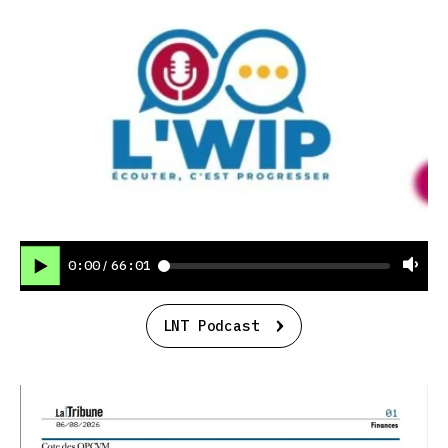
0:00
66:01
/
LNT Podcast