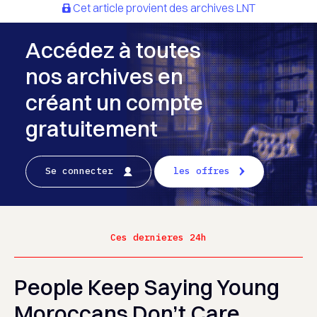
Cet article provient des archives LNT
Accédez à toutes
nos archives en
créant un compte
gratuitement
Se connecter
les offres
Ces dernieres 24h
People Keep Saying Young
Moroccans Don’t Care