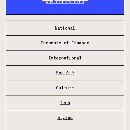
Nos offres club
National
Économie et Finance
International
Société
Culture
Tech
Styles