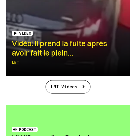
VIDEO
Vidéo: Il prend la fuite après
avoir fait le plein…
LNT
LNT Vidéos
PODCAST