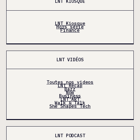
LNT KIOSQUE
LNT Kiosque
Hors série
Finance
LNT VIDÉOS
Toutes nos videos
LNT Récap
Bazz
Now
Business
LNT'ART
Walk & Talk
She Shapes Tech
LNT PODCAST