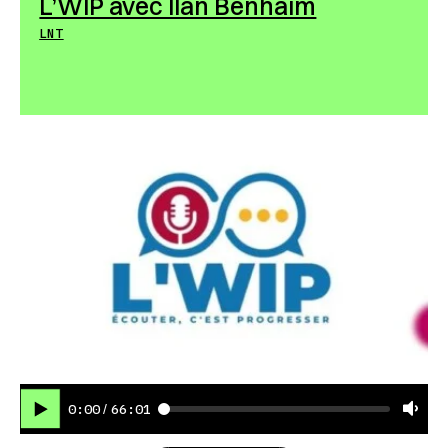
L’WIP avec Ilan Benhaim
LNT
0:00
66:01
/