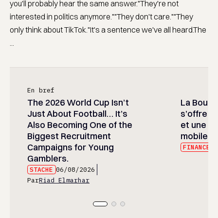
you'll probably hear the same answer."They're not
interested in politics anymore.""They don't care.""They
only think about TikTok."It's a sentence we've all heard.The
...
En bref
The 2026 World Cup Isn’t
La Bours
Just About Football… It’s
s’offre u
Also Becoming One of the
et une no
Biggest Recruitment
mobile
Campaigns for Young
FINANCE
0
Gamblers.
STACHE
06/08/2026
Par
Riad Elmarhar