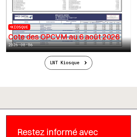
KIOSQUE
Cote des OPCVM au 6 août 2026
2026-08-06
LNT Kiosque
Restez informé avec