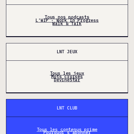
Tous nos podcasts
L'WIP - Work In Progress
Walk & Talk
LNT JEUX
Tous les jeux
Mots croisés
DevineStar
LNT CLUB
Tous les contenus prime
Pourquoi s'abonner