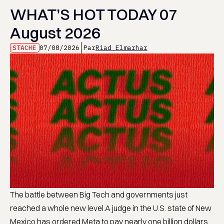
WHAT’S HOT TODAY 07
August 2026
STACHE
07/08/2026
Par
Riad Elmarhar
The battle between Big Tech and governments just
reached a whole new level.A judge in the U.S. state of New
Mexico has ordered Meta to pay nearly one billion dollars