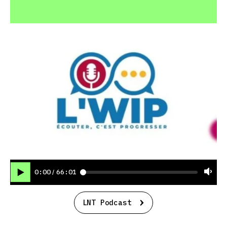
0:00
66:01
/
LNT Podcast