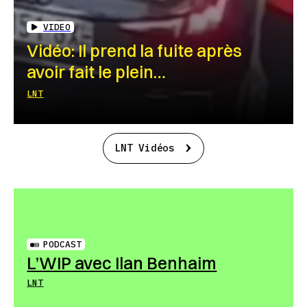
VIDEO
Vidéo: Il prend la fuite après
avoir fait le plein…
LNT
LNT Vidéos
PODCAST
L’WIP avec Ilan Benhaim
LNT