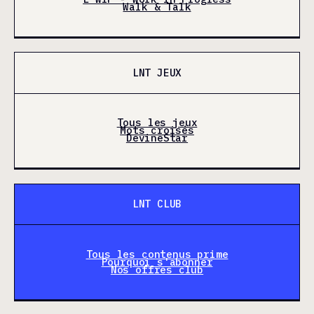
Walk & Talk
LNT JEUX
Tous les jeux
Mots croisés
DevineStar
LNT CLUB
Tous les contenus prime
Pourquoi s'abonner
Nos offres club