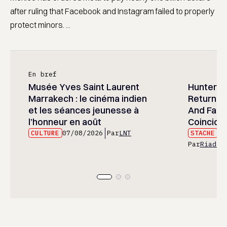
after ruling that Facebook and Instagram failed to properly
protect minors. ...
En bref
Musée Yves Saint Laurent
Hunter x 
Marrakech : le cinéma indien
Returned
et les séances jeunesse à
And Fans 
l’honneur en août
Coincide
CULTURE
07/08/2026
Par
LNT
STACHE
07
Par
Riad E