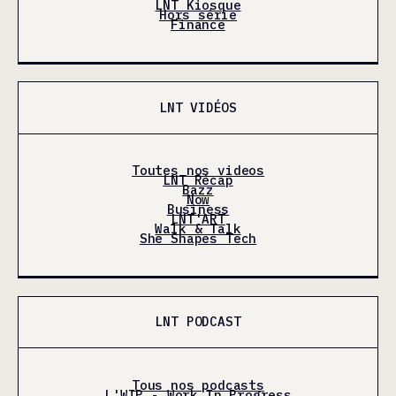
LNT Kiosque
Hors série
Finance
LNT VIDÉOS
Toutes nos videos
LNT Récap
Bazz
Now
Business
LNT'ART
Walk & Talk
She Shapes Tech
LNT PODCAST
Tous nos podcasts
L'WIP - Work In Progress