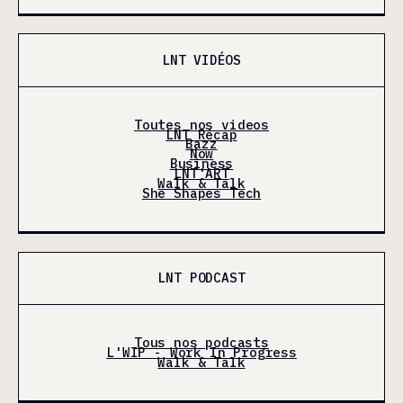
LNT VIDÉOS
Toutes nos videos
LNT Récap
Bazz
Now
Business
LNT'ART
Walk & Talk
She Shapes Tech
LNT PODCAST
Tous nos podcasts
L'WIP - Work In Progress
Walk & Talk