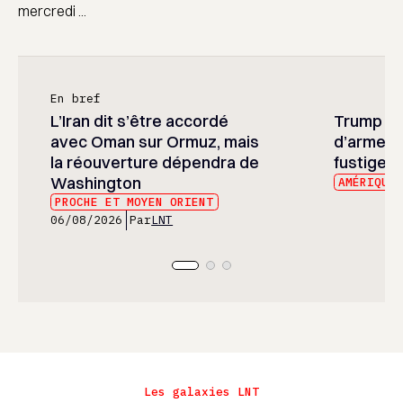
mercredi ...
En bref
L’Iran dit s’être accordé
Trump ré
avec Oman sur Ormuz, mais
d’armeme
la réouverture dépendra de
fustige l
Washington
AMÉRIQUE
PROCHE ET MOYEN ORIENT
06/08/2026
Par
LNT
Les galaxies LNT