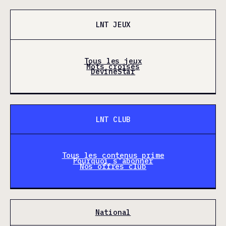
LNT JEUX
Tous les jeux
Mots croisés
DevineStar
LNT CLUB
Tous les contenus prime
Pourquoi s'abonner
Nos offres club
National