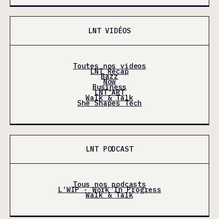
LNT VIDÉOS
Toutes nos videos
LNT Récap
Bazz
Now
Business
LNT'ART
Walk & Talk
She Shapes Tech
LNT PODCAST
Tous nos podcasts
L'WIP - Work In Progress
Walk & Talk