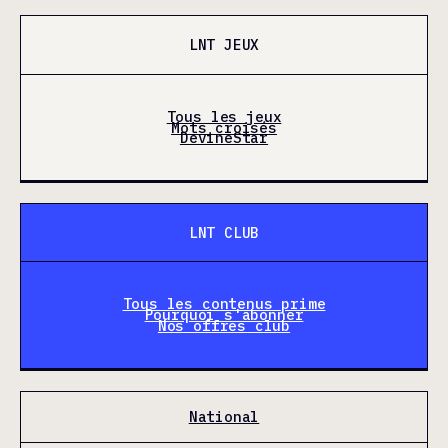
LNT JEUX
Tous les jeux
Mots croisés
DevineStar
LNT CLUB
Tous les contenus prime
Pourquoi s'abonner
Nos offres club
National