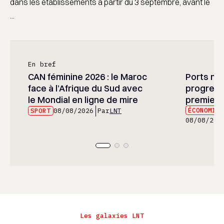
dans les établissements à partir du 3 septembre, avant le
...
En bref
CAN féminine 2026 : le Maroc
Ports mar
face à l’Afrique du Sud avec
progress
le Mondial en ligne de mire
premier 
ÉCONOMIE
SPORT
08/08/2026
Par
LNT
08/08/202
Les galaxies LNT