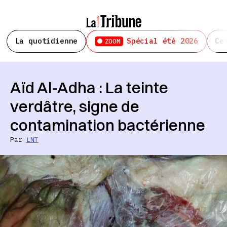
La quotidienne
Spécial été 2026
Ce
ZOOM
Aïd Al-Adha : La teinte
verdâtre, signe de
contamination bactérienne
Par
LNT