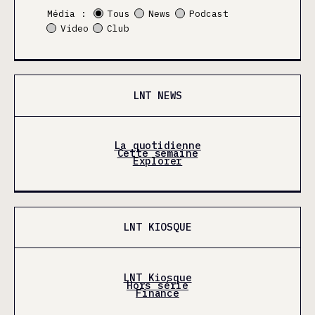
Média :
Tous
News
Podcast
Video
Club
LNT NEWS
La quotidienne
Cette semaine
Explorer
LNT KIOSQUE
LNT Kiosque
Hors série
Finance