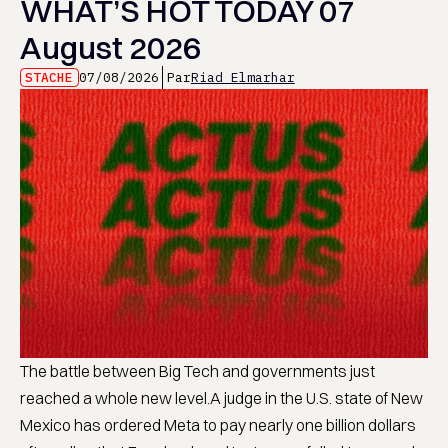
WHAT’S HOT TODAY 07
August 2026
STACHE
07/08/2026
Par
Riad Elmarhar
The battle between Big Tech and governments just
reached a whole new level.A judge in the U.S. state of New
Mexico has ordered Meta to pay nearly one billion dollars