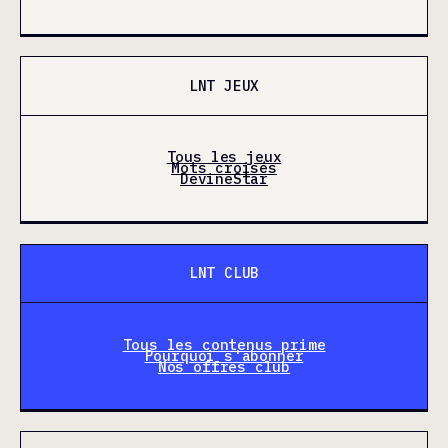
LNT JEUX
Tous les jeux
Mots croisés
DevineStar
LNT CLUB
Tous les contenus prime
Pourquoi s'abonner
Nos offres club