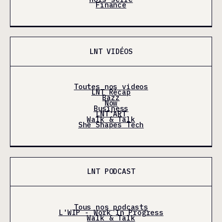
Finance
LNT VIDÉOS
Toutes nos videos
LNT Récap
Bazz
Now
Business
LNT'ART
Walk & Talk
She Shapes Tech
LNT PODCAST
Tous nos podcasts
L'WIP - Work In Progress
Walk & Talk