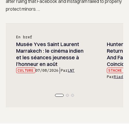
after ruling that Facebook and Instagram failed to properly
protect minors. ...
En bref
Musée Yves Saint Laurent
Hunter x 
Marrakech : le cinéma indien
Returned
et les séances jeunesse à
And Fans 
l’honneur en août
Coincide
CULTURE
07/08/2026
Par
LNT
STACHE
07
Par
Riad E