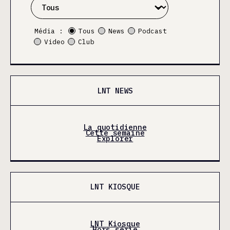
Média :
Tous
News
Podcast
Video
Club
LNT NEWS
La quotidienne
Cette semaine
Explorer
LNT KIOSQUE
LNT Kiosque
Hors série