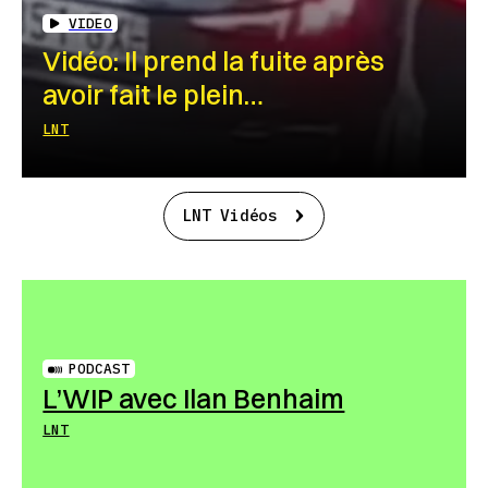
VIDEO
Vidéo: Il prend la fuite après
avoir fait le plein…
LNT
LNT Vidéos
PODCAST
L’WIP avec Ilan Benhaim
LNT