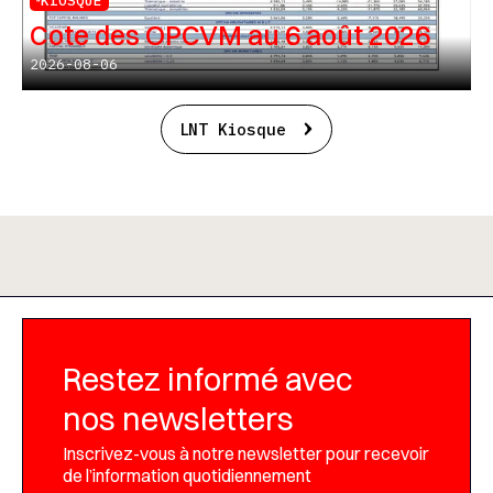
KIOSQUE
Cote des OPCVM au 6 août 2026
2026-08-06
LNT Kiosque
Restez informé avec
nos newsletters
Inscrivez-vous à notre newsletter pour recevoir
de l’information quotidiennement