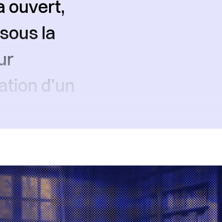
 a ouvert,
 sous la
ur
ation d’un