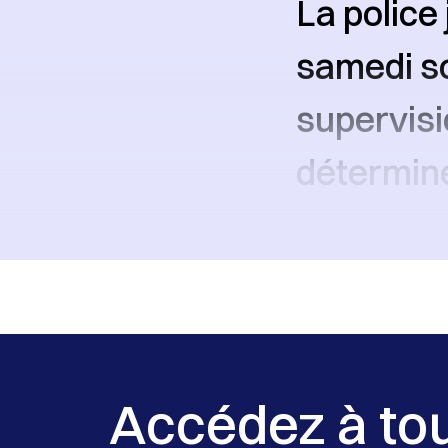
La police 
samedi so
supervis
détermine
Accédez à to