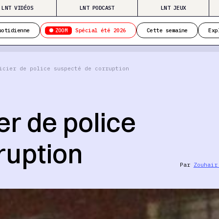
LNT VIDÉOS
LNT PODCAST
LNT JEUX
ZOOM
uotidienne
Spécial été 2026
Cette semaine
Exp
icier de police suspecté de corruption
ier de police
ruption
Par
Zouhair