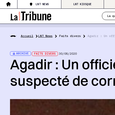
LNT NEWS
LNT KIOSQUE
La q
Accueil
LNT News
Faits divers
Agadir : Un off
ARCHIVE
FAITS DIVERS
30/08/2020
Agadir : Un offic
suspecté de cor