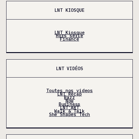
LNT KIOSQUE
LNT Kiosque
Hors série
Finance
LNT VIDÉOS
Toutes nos videos
LNT Récap
Bazz
Now
Business
LNT'ART
Walk & Talk
She Shapes Tech