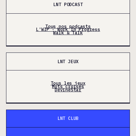
LNT PODCAST
Tous nos podcasts
L'WIP - Work In Progress
Walk & Talk
LNT JEUX
Tous les jeux
Mots croisés
DevineStar
LNT CLUB