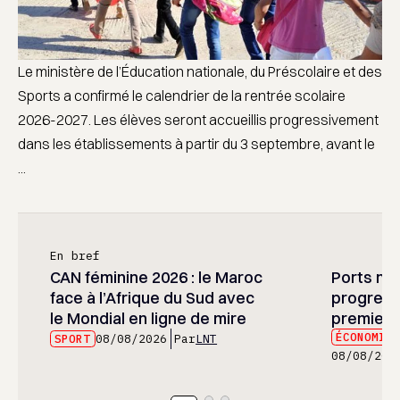
Le ministère de l’Éducation nationale, du Préscolaire et des
Sports a confirmé le calendrier de la rentrée scolaire
2026-2027. Les élèves seront accueillis progressivement
dans les établissements à partir du 3 septembre, avant le
...
En bref
CAN féminine 2026 : le Maroc
Ports mar
face à l’Afrique du Sud avec
progress
le Mondial en ligne de mire
premier 
ÉCONOMIE
SPORT
08/08/2026
Par
LNT
08/08/202