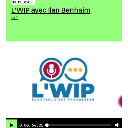
PODCAST
L’WIP avec Ilan Benhaim
LNT
0:00
66:01
/