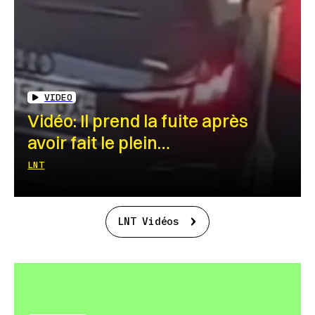
VIDEO
Vidéo: Il prend la fuite après
avoir fait le plein…
LNT
LNT Vidéos