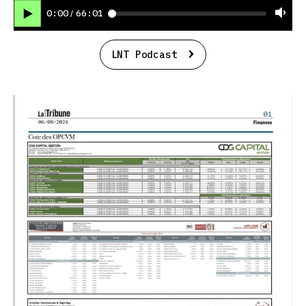
0:00
66:01
/
LNT Podcast