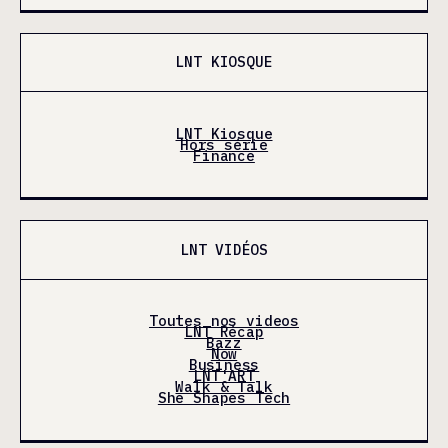
LNT KIOSQUE
LNT Kiosque
Hors série
Finance
LNT VIDÉOS
Toutes nos videos
LNT Récap
Bazz
Now
Business
LNT'ART
Walk & Talk
She Shapes Tech