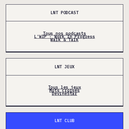
LNT PODCAST
Tous nos podcasts
L'WIP - Work In Progress
Walk & Talk
LNT JEUX
Tous les jeux
Mots croisés
DevineStar
LNT CLUB