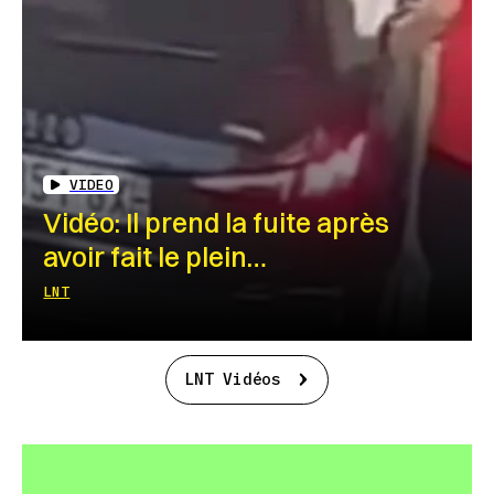
VIDEO
Vidéo: Il prend la fuite après
avoir fait le plein…
LNT
LNT Vidéos