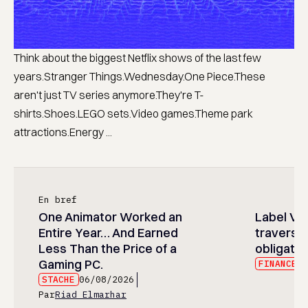
Think about the biggest Netflix shows of the last few
years.Stranger Things.Wednesday.One Piece.These
aren't just TV series anymore.They're T-
shirts.Shoes.LEGO sets.Video games.Theme park
attractions.Energy ...
En bref
One Animator Worked an
Label Vi
Entire Year… And Earned
travers 
Less Than the Price of a
obligatai
Gaming PC.
FINANCE
0
STACHE
06/08/2026
Par
Riad Elmarhar