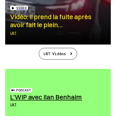
VIDEO
Vidéo: Il prend la fuite après
avoir fait le plein…
LNT
LNT Vidéos
PODCAST
L’WIP avec Ilan Benhaim
LNT