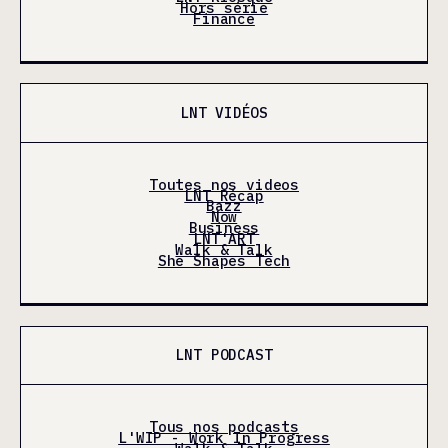
Hors série
Finance
LNT VIDÉOS
Toutes nos videos
LNT Récap
Bazz
Now
Business
LNT'ART
Walk & Talk
She Shapes Tech
LNT PODCAST
Tous nos podcasts
L'WIP - Work In Progress