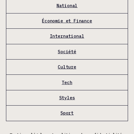
National
Économie et Finance
International
Société
Culture
Tech
Styles
Sport