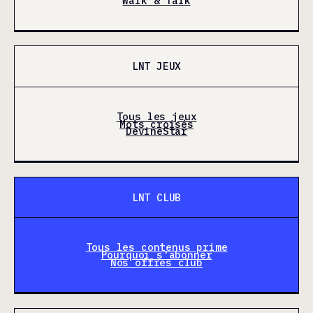
Walk & Talk
LNT JEUX
Tous les jeux
Mots croisés
DevineStar
LNT CLUB
Tous les contenus prime
Pourquoi s'abonner
Nos offres club