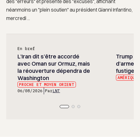
des "erreurs" et présenté des "excuses", affichant
néanmoins un "plein soutien" au président Gianni Infantino,
mercredi ...
En bref
L’Iran dit s’être accordé
Trump ré
avec Oman sur Ormuz, mais
d’armeme
la réouverture dépendra de
fustige l
Washington
AMÉRIQUE
PROCHE ET MOYEN ORIENT
06/08/2026
Par
LNT