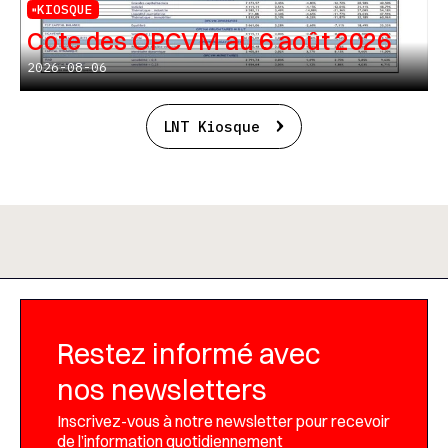
KIOSQUE
Cote des OPCVM au 6 août 2026
2026-08-06
LNT Kiosque
Restez informé avec
nos newsletters
Inscrivez-vous à notre newsletter pour recevoir
de l’information quotidiennement