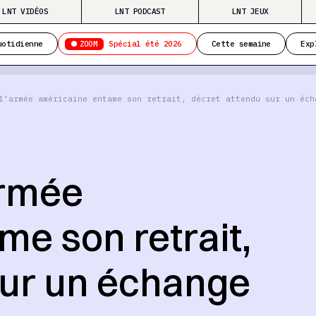
LNT VIDÉOS
LNT PODCAST
LNT JEUX
ZOOM
uotidienne
Spécial été 2026
Cette semaine
Exp
l’armée américaine entame son retrait, décret attendu sur un éch
armée
e son retrait,
sur un échange