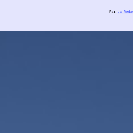
Par
La Réda