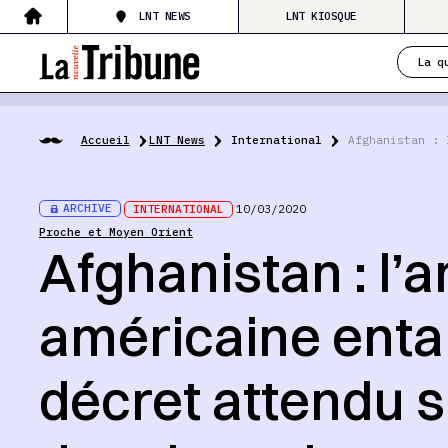
LNT NEWS
LNT KIOSQUE
La q
Accueil
LNT News
International
Afghanistan : 
ARCHIVE
INTERNATIONAL
10/03/2020
Proche et Moyen Orient
Afghanistan : l’
américaine entam
décret attendu 