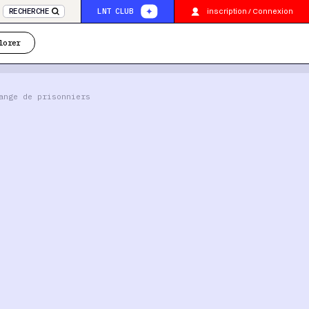
inscription / Connexion
RECHERCHE
LNT CLUB
lorer
ange de prisonniers