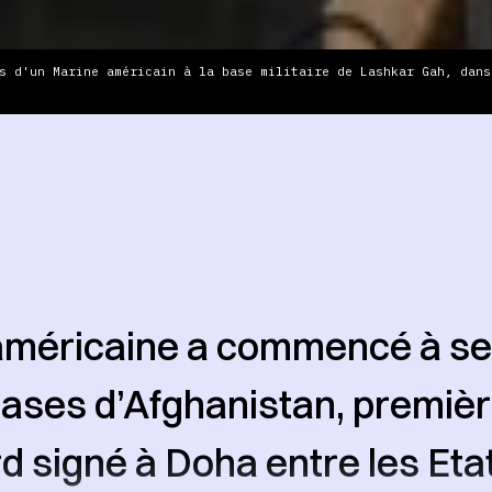
s d'un Marine américain à la base militaire de Lashkar Gah, dans
méricaine a commencé à se 
ases d’Afghanistan, premiè
rd signé à Doha entre les Eta