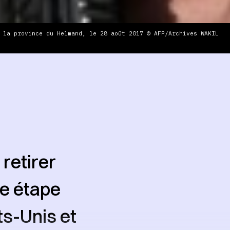
 la province du Helmand, le 28 août 2017 © AFP/Archives WAKIL
retirer
re étape
ts-Unis et