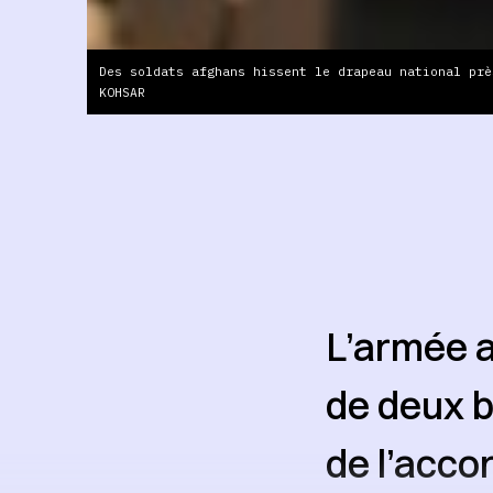
Des soldats afghans hissent le drapeau national prè
KOHSAR
L’armée a
de deux b
de l’acco