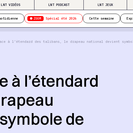
LNT VIDÉOS
LNT PODCAST
LNT JEUX
ZOOM
uotidienne
Spécial été 2026
Cette semaine
Exp
ace à l’étendard des talibans, le drapeau national devient symbo
e à l’étendard
 drapeau
t symbole de