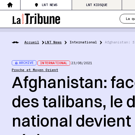
LNT NEWS
LNT KIOSQUE
La q
Accueil
LNT News
International
Afghanistan: f
ARCHIVE
INTERNATIONAL
23/08/2021
Proche et Moyen Orient
Afghanistan: fac
des talibans, le
national devien