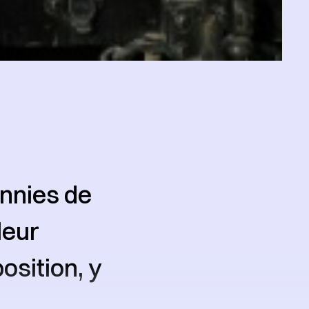
nnies de
leur
position, y