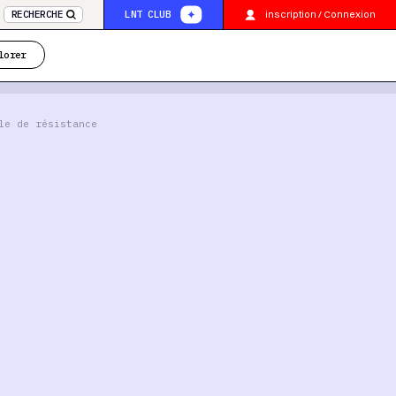
inscription / Connexion
RECHERCHE
LNT CLUB
lorer
le de résistance