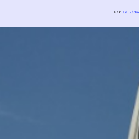
Par
La Réda