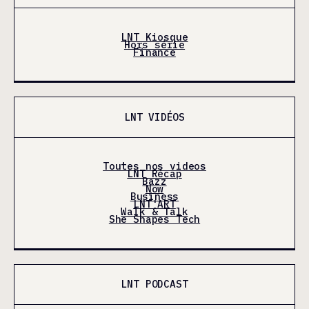
LNT Kiosque
Hors série
Finance
LNT VIDÉOS
Toutes nos videos
LNT Récap
Bazz
Now
Business
LNT'ART
Walk & Talk
She Shapes Tech
LNT PODCAST