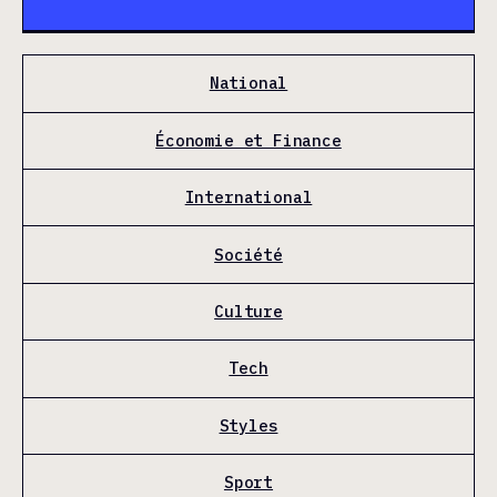
National
Économie et Finance
International
Société
Culture
Tech
Styles
Sport