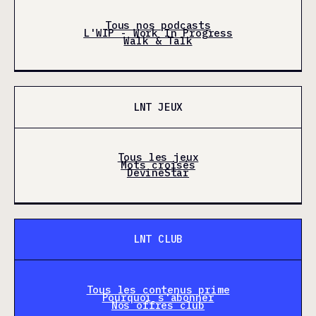
Tous nos podcasts
L'WIP - Work In Progress
Walk & Talk
LNT JEUX
Tous les jeux
Mots croisés
DevineStar
LNT CLUB
Tous les contenus prime
Pourquoi s'abonner
Nos offres club