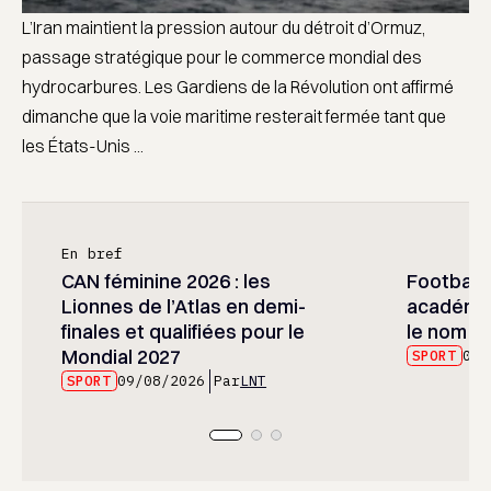
L’Iran maintient la pression autour du détroit d’Ormuz,
passage stratégique pour le commerce mondial des
hydrocarbures. Les Gardiens de la Révolution ont affirmé
dimanche que la voie maritime resterait fermée tant que
les États-Unis ...
En bref
CAN féminine 2026 : les
Football :
Lionnes de l’Atlas en demi-
académie
finales et qualifiées pour le
le nom d
Mondial 2027
SPORT
09/
SPORT
09/08/2026
Par
LNT