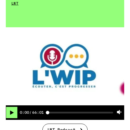
LNT
0:00
66:01
/
LNT Podcast