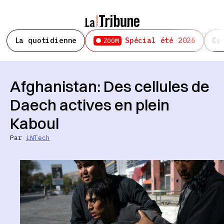
La quotidienne
Spécial été 2026
Ce
ZOOM
Afghanistan: Des cellules de
Daech actives en plein
Kaboul
Par
LNTech