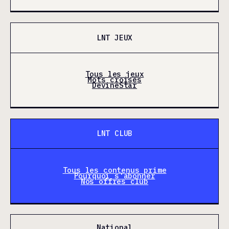
LNT JEUX
Tous les jeux
Mots croisés
DevineStar
LNT CLUB
Tous les contenus prime
Pourquoi s'abonner
Nos offres club
National