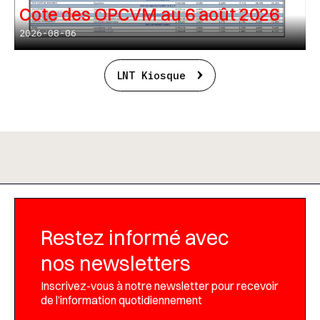
Cote des OPCVM au 6 août 2026
2026-08-06
LNT Kiosque
Restez informé avec
nos newsletters
Inscrivez-vous à notre newsletter pour recevoir
de l’information quotidiennement