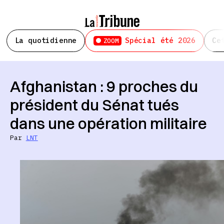
La quotidienne
Spécial été 2026
Ce
ZOOM
Afghanistan : 9 proches du
président du Sénat tués
dans une opération militaire
Par
LNT