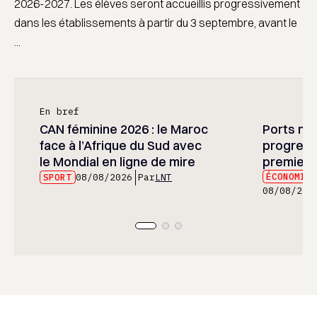
2026-2027. Les élèves seront accueillis progressivement
dans les établissements à partir du 3 septembre, avant le
...
En bref
CAN féminine 2026 : le Maroc
Ports mar
face à l’Afrique du Sud avec
progress
le Mondial en ligne de mire
premier 
ÉCONOMIE
SPORT
08/08/2026
Par
LNT
08/08/202