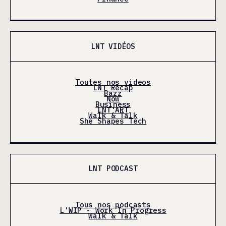
LNT VIDÉOS
Toutes nos videos
LNT Récap
Bazz
Now
Business
LNT'ART
Walk & Talk
She Shapes Tech
LNT PODCAST
Tous nos podcasts
L'WIP - Work In Progress
Walk & Talk