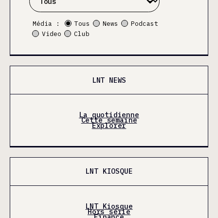
Média :
Tous
News
Podcast
Video
Club
LNT NEWS
La quotidienne
Cette semaine
Explorer
LNT KIOSQUE
LNT Kiosque
Hors série
Finance