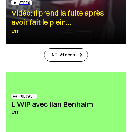
VIDEO
Vidéo: Il prend la fuite après
avoir fait le plein…
LNT
LNT Vidéos
PODCAST
L’WIP avec Ilan Benhaim
LNT