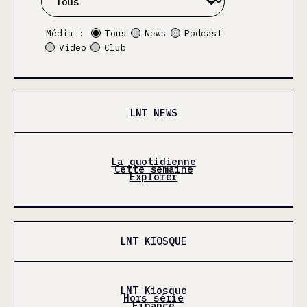
Média :
Tous
News
Podcast
Video
Club
LNT NEWS
La quotidienne
Cette semaine
Explorer
LNT KIOSQUE
LNT Kiosque
Hors série
Finance