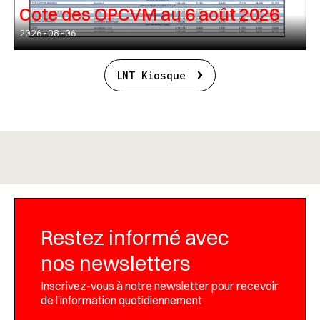
Cote des OPCVM au 6 août 2026
2026-08-06
LNT Kiosque
Restez informé avec
nos newsletters
Inscrivez-vous à notre newsletter pour recevoir
de l’information quotidiennement