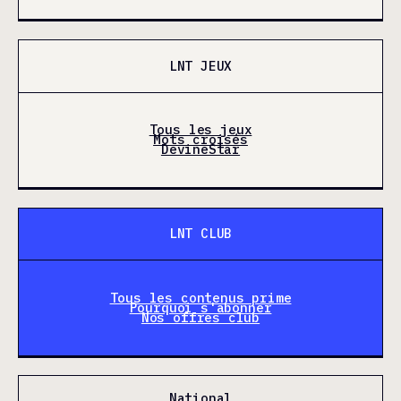
LNT JEUX
Tous les jeux
Mots croisés
DevineStar
LNT CLUB
Tous les contenus prime
Pourquoi s'abonner
Nos offres club
National