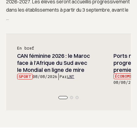
2026-2027. Les élèves seront accueillis progressivement
dans les établissements à partir du 3 septembre, avant le
...
En bref
CAN féminine 2026 : le Maroc
Ports mar
face à l’Afrique du Sud avec
progress
le Mondial en ligne de mire
premier 
ÉCONOMIE
SPORT
08/08/2026
Par
LNT
08/08/202