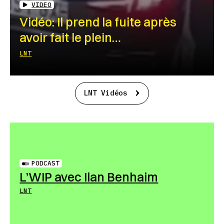
VIDEO
Vidéo: Il prend la fuite après
avoir fait le plein…
LNT
LNT Vidéos
PODCAST
L’WIP avec Ilan Benhaim
LNT