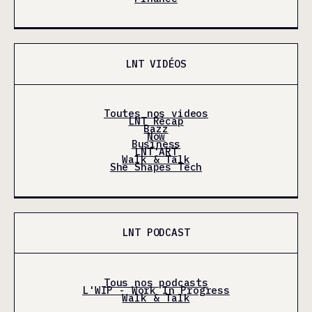
LNT VIDÉOS
Toutes nos videos
LNT Récap
Bazz
Now
Business
LNT'ART
Walk & Talk
She Shapes Tech
LNT PODCAST
Tous nos podcasts
L'WIP - Work In Progress
Walk & Talk