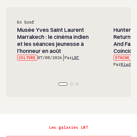
En bref
Musée Yves Saint Laurent
Hunter x 
Marrakech : le cinéma indien
Returned
et les séances jeunesse à
And Fans 
l’honneur en août
Coincide
CULTURE
07/08/2026
Par
LNT
STACHE
07
Par
Riad E
Les galaxies LNT