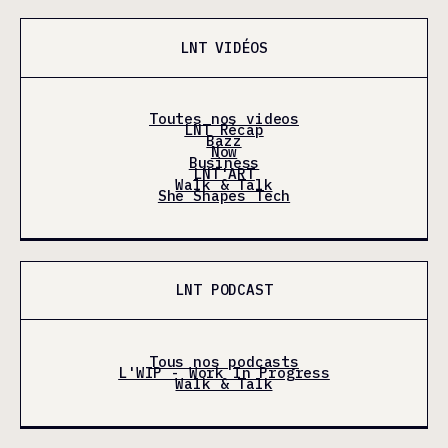
LNT VIDÉOS
Toutes nos videos
LNT Récap
Bazz
Now
Business
LNT'ART
Walk & Talk
She Shapes Tech
LNT PODCAST
Tous nos podcasts
L'WIP - Work In Progress
Walk & Talk