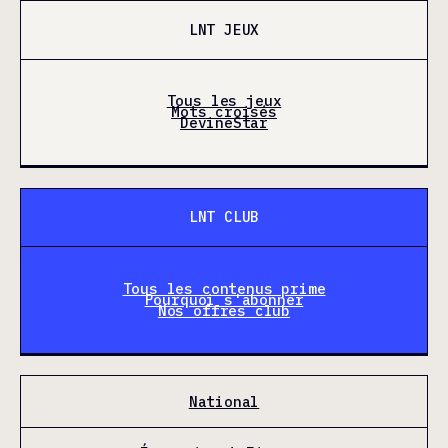
LNT JEUX
Tous les jeux
Mots croisés
DevineStar
LNT CLUB
Tous les contenus prime
Pourquoi s'abonner
Nos offres club
National