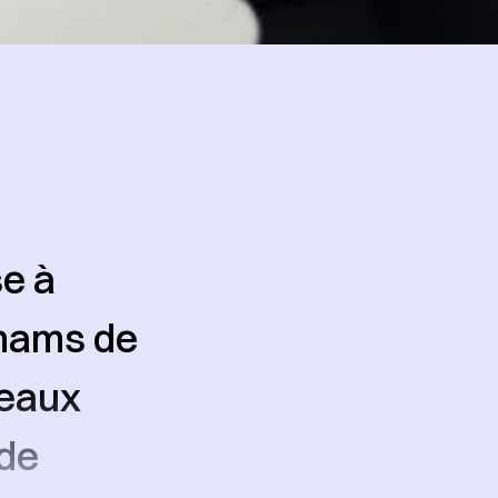
e à
irhams de
veaux
 de