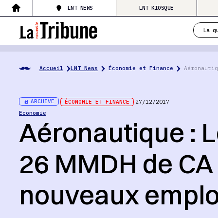
LNT NEWS
LNT KIOSQUE
La q
Accueil
LNT News
Économie et Finance
Aéronautiq
ARCHIVE
ÉCONOMIE ET FINANCE
27/12/2017
Economie
Aéronautique : 
26 MMDH de CA 
nouveaux emplo