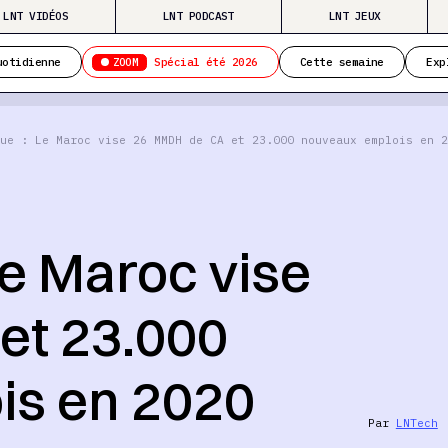
LNT VIDÉOS
LNT PODCAST
LNT JEUX
ZOOM
uotidienne
Spécial été 2026
Cette semaine
Exp
ue : Le Maroc vise 26 MMDH de CA et 23.000 nouveaux emplois en 2
Le Maroc vise
et 23.000
is en 2020
Par
LNTech