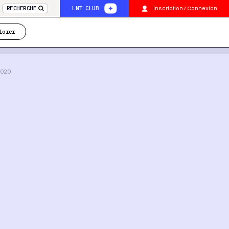
inscription / Connexion
RECHERCHE
LNT CLUB
lorer
020