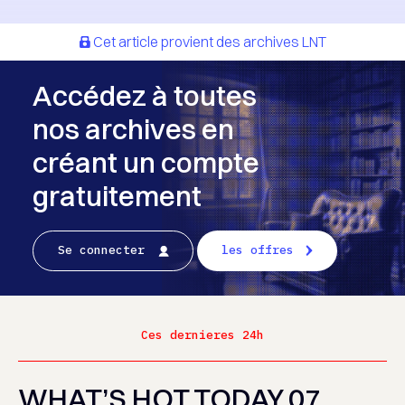
Cet article provient des archives LNT
Accédez à toutes
nos archives en
créant un compte
gratuitement
Se connecter
les offres
Ces dernieres 24h
WHAT’S HOT TODAY 07