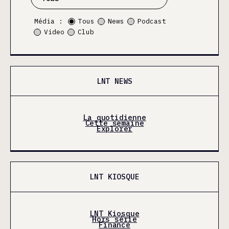
Média :
Tous
News
Podcast
Video
Club
LNT NEWS
La quotidienne
Cette semaine
Explorer
LNT KIOSQUE
LNT Kiosque
Hors série
Finance