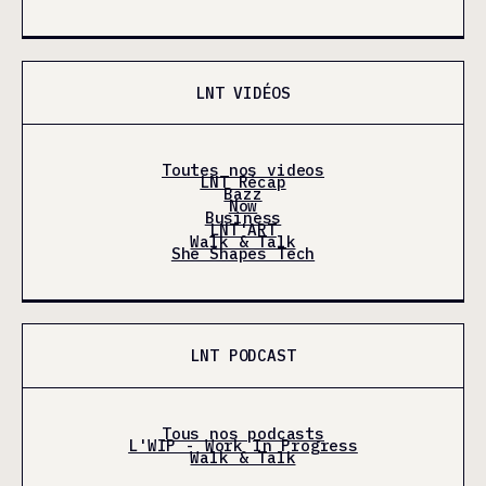
LNT VIDÉOS
Toutes nos videos
LNT Récap
Bazz
Now
Business
LNT'ART
Walk & Talk
She Shapes Tech
LNT PODCAST
Tous nos podcasts
L'WIP - Work In Progress
Walk & Talk