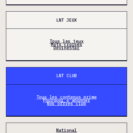
LNT JEUX
Tous les jeux
Mots croisés
DevineStar
LNT CLUB
Tous les contenus prime
Pourquoi s'abonner
Nos offres club
National