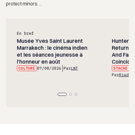
protect minors. ...
En bref
Musée Yves Saint Laurent
Hunter x 
Marrakech : le cinéma indien
Returned
et les séances jeunesse à
And Fans 
l’honneur en août
Coincide
CULTURE
07/08/2026
Par
LNT
STACHE
07
Par
Riad E