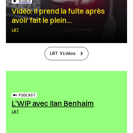
VIDEO
Vidéo: Il prend la fuite après
avoir fait le plein…
LNT
LNT Vidéos
PODCAST
L’WIP avec Ilan Benhaim
LNT