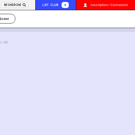
inscription / Connexion
RECHERCHE
LNT CLUB
lorer
U-UA