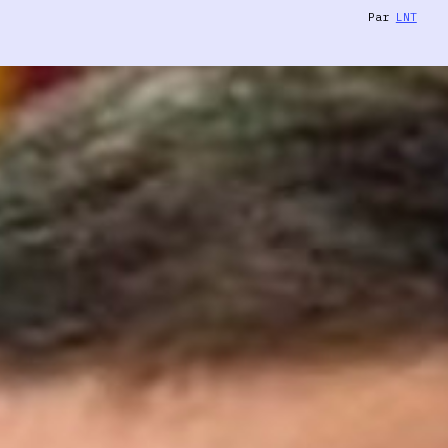
Par
LNT