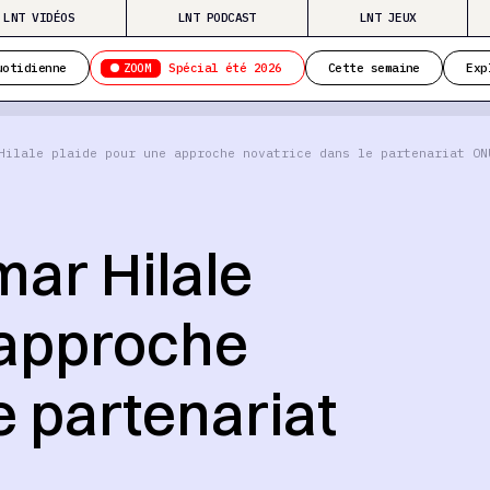
LNT VIDÉOS
LNT PODCAST
LNT JEUX
ZOOM
uotidienne
Spécial été 2026
Cette semaine
Exp
Hilale plaide pour une approche novatrice dans le partenariat ON
ar Hilale
 approche
e partenariat