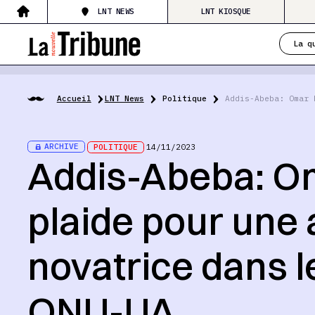
LNT NEWS
LNT KIOSQUE
La q
Accueil
LNT News
Politique
Addis-Abeba: Omar 
ARCHIVE
POLITIQUE
14/11/2023
Addis-Abeba: Om
plaide pour une
novatrice dans l
ONU-UA