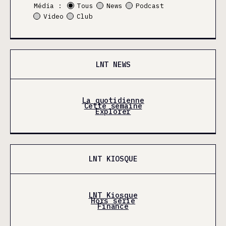
Média :
Tous
News
Podcast
Video
Club
LNT NEWS
La quotidienne
Cette semaine
Explorer
LNT KIOSQUE
LNT Kiosque
Hors série
Finance