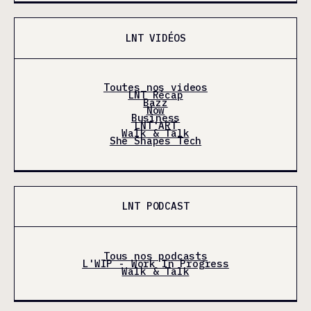
LNT VIDÉOS
Toutes nos videos
LNT Récap
Bazz
Now
Business
LNT'ART
Walk & Talk
She Shapes Tech
LNT PODCAST
Tous nos podcasts
L'WIP - Work In Progress
Walk & Talk