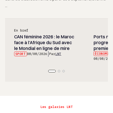
...
En bref
CAN féminine 2026 : le Maroc
Ports mar
face à l’Afrique du Sud avec
progress
le Mondial en ligne de mire
premier 
ÉCONOMIE
SPORT
08/08/2026
Par
LNT
08/08/202
Les galaxies LNT