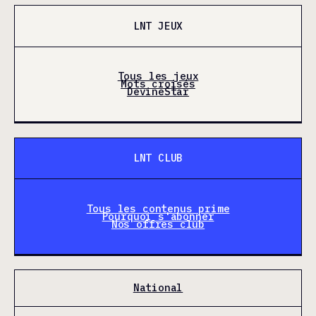
LNT JEUX
Tous les jeux
Mots croisés
DevineStar
LNT CLUB
Tous les contenus prime
Pourquoi s'abonner
Nos offres club
National