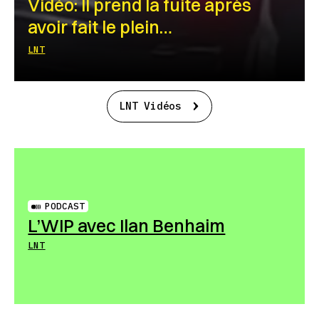
Vidéo: Il prend la fuite après
avoir fait le plein…
LNT
LNT Vidéos
PODCAST
L’WIP avec Ilan Benhaim
LNT