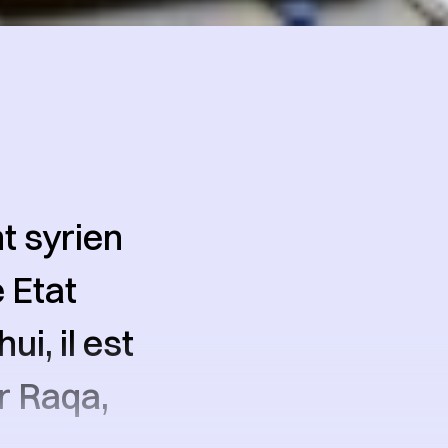
t syrien
 Etat
i, il est
r Raqa,