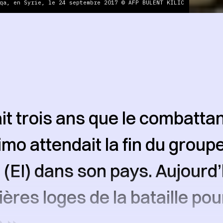
qa, en Syrie, le 24 septembre 2017 © AFP BULENT KILIC
ait trois ans que le combattan
mo attendait la fin du groupe
(EI) dans son pays. Aujourd’hu
ères loges de la bataille pou