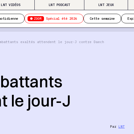
LNT VIDÉOS
LNT PODCAST
LNT JEUX
ZOOM
uotidienne
Spécial été 2026
Cette semaine
Exp
mbattants exaltés attendent le jour-J contre Daech
battants
 le jour-J
Par
LNT