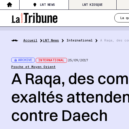
LNT NEWS
LNT KIOSQUE
La q
Accueil
LNT News
International
A Raqa, des co
ARCHIVE
INTERNATIONAL
25/09/2017
Proche et Moyen Orient
A Raqa, des com
exaltés attendent
contre Daech