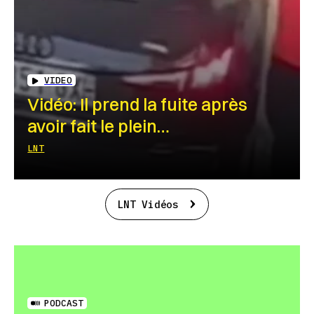
VIDEO
Vidéo: Il prend la fuite après
avoir fait le plein…
LNT
LNT Vidéos
PODCAST