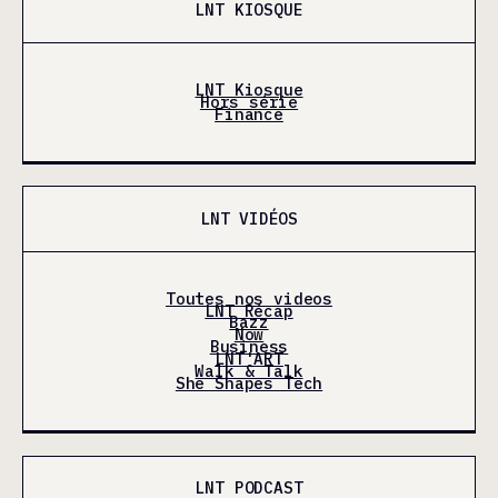
LNT KIOSQUE
LNT Kiosque
Hors série
Finance
LNT VIDÉOS
Toutes nos videos
LNT Récap
Bazz
Now
Business
LNT'ART
Walk & Talk
She Shapes Tech
LNT PODCAST