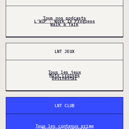
Tous nos podcasts
L'WIP - Work In Progress
Walk & Talk
LNT JEUX
Tous les jeux
Mots croisés
DevineStar
LNT CLUB
Tous les contenus prime