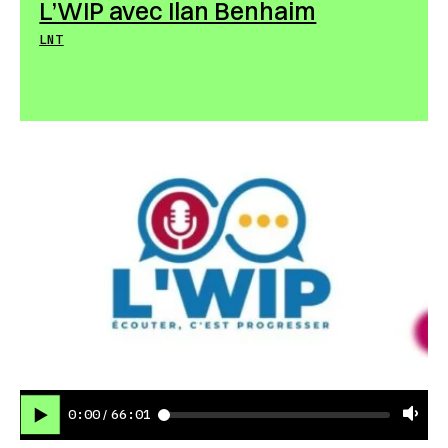
L’WIP avec Ilan Benhaim
LNT
0:00
66:01
/