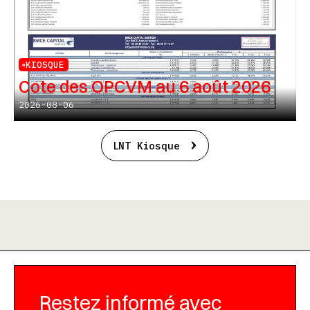
KIOSQUE
Cote des OPCVM au 6 août 2026
2026-08-06
LNT Kiosque
Restez informé avec