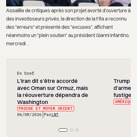
Assaillie de critiques après son projet avorté d'ouverture à
des investisseurs privés, la direction de la Fifa a reconnu
des "erreurs" et présenté des "excuses", affichant
néanmoins un "plein soutien" au président Gianni Infantino,
mercredi ...
En bref
L’Iran dit s’être accordé
Trump ré
avec Oman sur Ormuz, mais
d’armeme
la réouverture dépendra de
fustige l
Washington
AMÉRIQUE
PROCHE ET MOYEN ORIENT
06/08/2026
Par
LNT