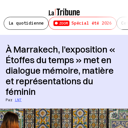
La quotidienne
Spécial été 2026
Ce
ZOOM
À Marrakech, l’exposition «
Étoffes du temps » met en
dialogue mémoire, matière
et représentations du
féminin
Par
LNT