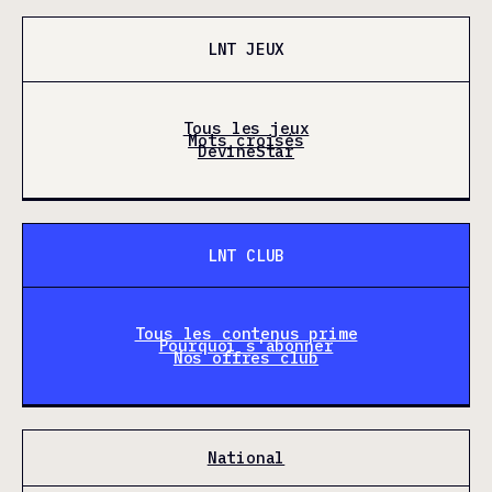
LNT JEUX
Tous les jeux
Mots croisés
DevineStar
LNT CLUB
Tous les contenus prime
Pourquoi s'abonner
Nos offres club
National