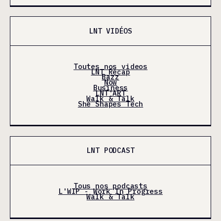
LNT VIDÉOS
Toutes nos videos
LNT Récap
Bazz
Now
Business
LNT'ART
Walk & Talk
She Shapes Tech
LNT PODCAST
Tous nos podcasts
L'WIP - Work In Progress
Walk & Talk