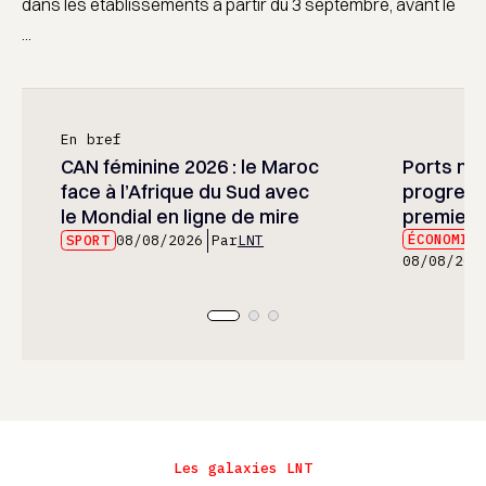
dans les établissements à partir du 3 septembre, avant le
...
En bref
CAN féminine 2026 : le Maroc
Ports mar
face à l’Afrique du Sud avec
progress
le Mondial en ligne de mire
premier 
ÉCONOMIE
SPORT
08/08/2026
Par
LNT
08/08/202
Les galaxies LNT