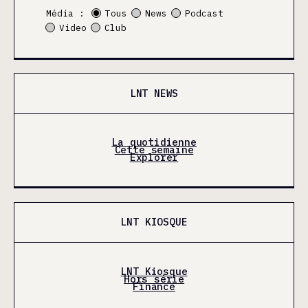
Média :
Tous
News
Podcast
Video
Club
LNT NEWS
La quotidienne
Cette semaine
Explorer
LNT KIOSQUE
LNT Kiosque
Hors série
Finance